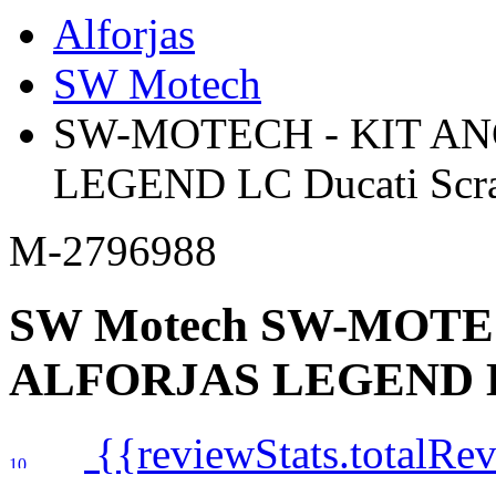
Alforjas
SW Motech
SW-MOTECH - KIT AN
LEGEND LC Ducati Scra
M-2796988
SW Motech
SW-MOTEC
ALFORJAS LEGEND LC 
{{reviewStats.totalRe