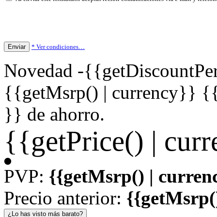
Enviar
* Ver condiciones…
Novedad
-{{getDiscountPer
{{getMsrp() | currency}}
{
}} de ahorro.
{{getPrice() | cur
PVP:
{{getMsrp() | curren
Precio anterior:
{{getMsrp()
¿Lo has visto más barato?