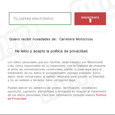
YORK KEVLAR PROTE...
YORK BLACK
$349.990
$174.995
$74.990
REGÍSTRATE
CARRETERA
MOTOCROSS
Quiero recibir novedades de:
Carretera
Motocross
Cascos
Cascos
He leído y acepto la política de privacidad
.
Chaquetas
Botas
Botas
Pantalones
Los datos personales que nos facilitas serán tratados por Motomundi
Guantes
Antiparras
Ltda. como responsable de su tratamiento, con la finalidad de ofrecerte
el envío de comunicaciones comerciales, siendo la base legal para el
Pantalones
Jerseys
tratamiento de tus datos el consentimiento expreso prestado. Estos
datos serán conservados el tiempo necesario para cumplir su finalidad.
Trajes / monos
Guantes
y no se cederán a terceros, salvo obligación legal.
Accesorios casco
Chaquetas
Puedes ejercer los derechos de acceso, rectificación, cancelación,
Electrónica
Protecciones
oposición, supresión, portabilidad y limitación en relación al tratamiento
de tus datos personales. Para más información consulta nuestra
Política
Térmicos
Bolsas
de Privacidad
.
Impermeables
Impermeables
Protecciones