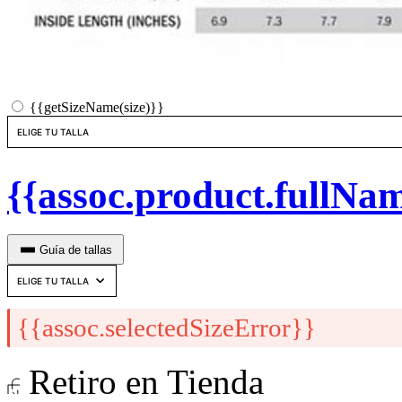
{{getSizeName(size)}}
{{assoc.product.fullNa
Guía de tallas
{{assoc.selectedSizeError}}
Retiro en Tienda