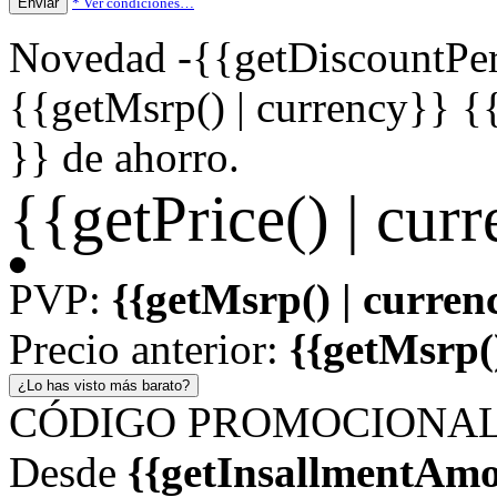
Enviar
* Ver condiciones…
Novedad
-{{getDiscountPer
{{getMsrp() | currency}}
{
}} de ahorro.
{{getPrice() | cur
PVP:
{{getMsrp() | curren
Precio anterior:
{{getMsrp()
¿Lo has visto más barato?
CÓDIGO PROMOCIONAL: 
Desde
{{getInsallmentAmo