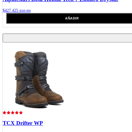
$427.425
$569.900
AÑADIR
TCX
Drifter WP