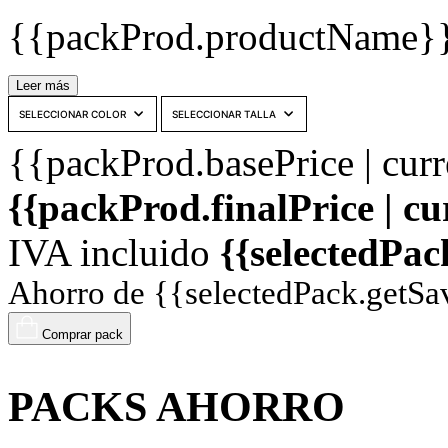
{{packProd.productName
Leer más
{{packProd.basePrice | cur
{{packProd.finalPrice | c
IVA incluido
{{selectedPac
Ahorro de {{selectedPack.getSav
Comprar pack
PACKS AHORRO